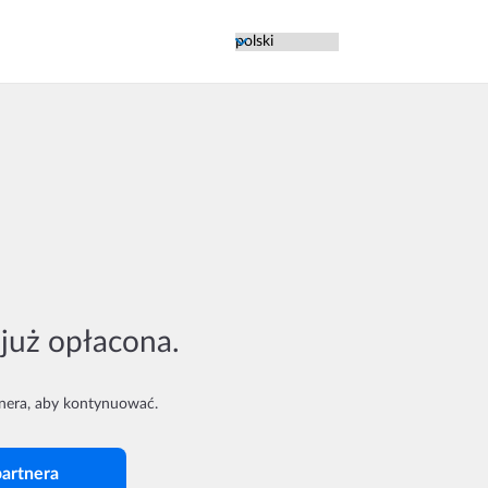
Zmień język strony
 już opłacona.
tnera, aby kontynuować.
partnera